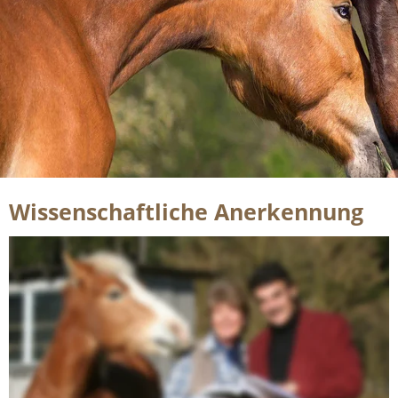
Wissenschaftliche Anerkennung
Mit zwei Masterarbeiten ist die RAI-Methode, wie der Mensch 
zum Leittier seines Pferdes wird, wissenschaftlich bestätigt: 
Die von der führenden Verhaltensforscherin für Pferde, 
Dr. 
Margit Zeitler-Feicht
 (Foto, mit Fred Rai), betreuten 
Masterarbeiten an der Technischen Universität München-
Weihenstephan belegen eindeutig, dass die von Fred Rai 
entwickelte Art der Bodenarbeit besonders tiergerecht, aber 
gleichsam wirksam ist. 