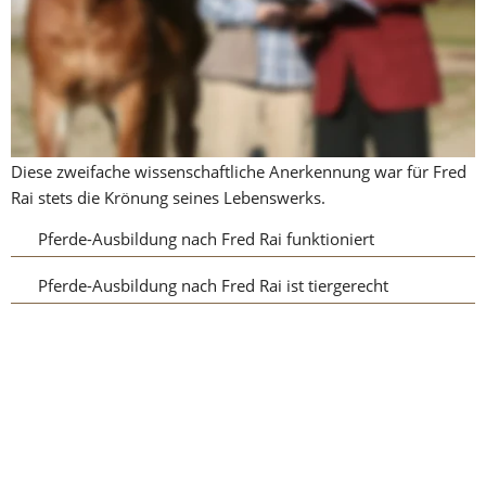
Fred Rai schaffte es bei allen zehn getesten Pferden, in 
weniger als 15 Minuten als Leittier akzeptiert zu werden. Die 
Versuchspferde zeigten trotz der Dominanzarbeit alle 
Anzeichen von Entspanntheit, was mit Messungen des 
Stresshormons Kortisol im Speichel untermauert worden ist. 
Diese zweifache wissenschaftliche Anerkennung war für Fred 
Rai stets die Krönung seines Lebenswerks.
Pferde-Ausbildung nach Fred Rai funktioniert
Pferde-Ausbildung nach Fred Rai ist tiergerecht